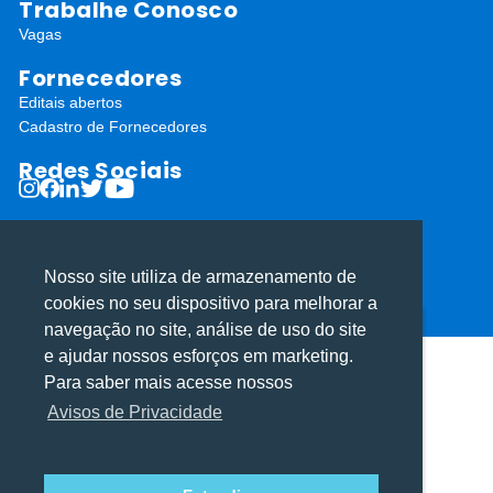
Trabalhe Conosco
Vagas
Fornecedores
Editais abertos
Cadastro de Fornecedores
Redes Sociais
Nosso site utiliza de armazenamento de
cookies no seu dispositivo para melhorar a
ⓒ Todos os direitos reservados I Desenvolvido por
Apiki WordPress
navegação no site, análise de uso do site
Utilizamos cookies para oferecer melhor
Utilizamos cookies para oferecer melhor
e ajudar nossos esforços em marketing.
experiência, melhorar o desempenho, analisar
experiência, melhorar o desempenho, analisar
Para saber mais acesse nossos
como você interage em nosso site e
como você interage em nosso site e
Avisos de Privacidade
personalizar conteúdo.
personalizar conteúdo.