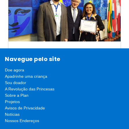
Escola de Liderança para Meninas
Navegue pelo site
ganha Prêmio de Direitos
Doe agora
Humanos da União Europeia
Também recebemos menção honrosa no Prêmio
Apadrinhe uma criança
Magno Cruz de Direitos Humanos, no Maranhão.
Sou doador
saiba mais
Confira!
A Revolução das Princesas
Sobre a Plan
Projetos
Avisos de Privacidade
Notícias
Nossos Endereços