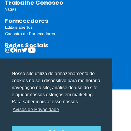
Trabalhe Conosco
Vagas
Fornecedores
Editais abertos
Cadastro de Fornecedores
Redes Sociais
Nosso site utiliza de armazenamento de
cookies no seu dispositivo para melhorar a
ⓒ Todos os direitos reservados I Desenvolvido por
Apiki WordPress
navegação no site, análise de uso do site
Utilizamos cookies para oferecer melhor
Utilizamos cookies para oferecer melhor
e ajudar nossos esforços em marketing.
experiência, melhorar o desempenho, analisar
experiência, melhorar o desempenho, analisar
Para saber mais acesse nossos
como você interage em nosso site e
como você interage em nosso site e
Avisos de Privacidade
personalizar conteúdo.
personalizar conteúdo.