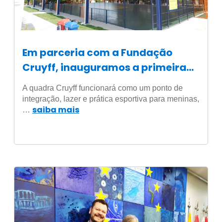
Em parceria com a Fundação
Cruyff, inauguramos a primeira
quadra esportiva Cruyff em
A quadra Cruyff funcionará como um ponto de
Timbiras, no Maranhão
integração, lazer e prática esportiva para meninas,
saiba mais
…