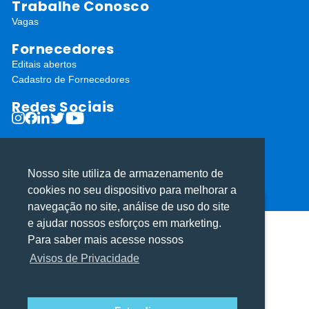
Trabalhe Conosco
Vagas
Fornecedores
Editais abertos
Cadastro de Fornecedores
Redes Sociais
Nosso site utiliza de armazenamento de
cookies no seu dispositivo para melhorar a
ⓒ Todos os direitos reservados I Desenvolvido por
Apiki WordPress
navegação no site, análise de uso do site
Utilizamos cookies para oferecer melhor
Utilizamos cookies para oferecer melhor
e ajudar nossos esforços em marketing.
experiência, melhorar o desempenho, analisar
experiência, melhorar o desempenho, analisar
Para saber mais acesse nossos
como você interage em nosso site e
como você interage em nosso site e
Avisos de Privacidade
personalizar conteúdo.
personalizar conteúdo.