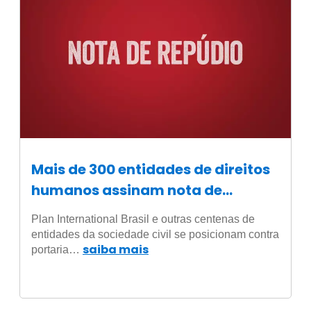
Mais de 300 entidades de direitos
humanos assinam nota de
repúdio contra portaria do
Plan International Brasil e outras centenas de
Ministério da Saúde
entidades da sociedade civil se posicionam contra
saiba mais
portaria…