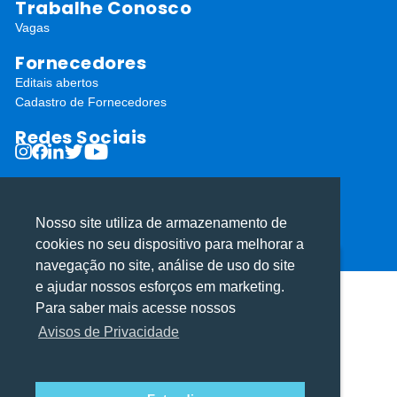
Trabalhe Conosco
Vagas
Fornecedores
Editais abertos
Cadastro de Fornecedores
Redes Sociais
Nosso site utiliza de armazenamento de
cookies no seu dispositivo para melhorar a
ⓒ Todos os direitos reservados I Desenvolvido por
Apiki WordPress
navegação no site, análise de uso do site
Utilizamos cookies para oferecer melhor
Utilizamos cookies para oferecer melhor
e ajudar nossos esforços em marketing.
experiência, melhorar o desempenho, analisar
experiência, melhorar o desempenho, analisar
Para saber mais acesse nossos
como você interage em nosso site e
como você interage em nosso site e
Avisos de Privacidade
personalizar conteúdo.
personalizar conteúdo.