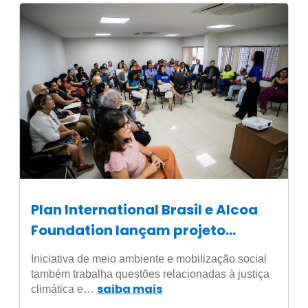
Plan International Brasil e Alcoa
Foundation lançam projeto
Comunidades Pelo Clima em São
Iniciativa de meio ambiente e mobilização social
Luís, no Maranhão
também trabalha questões relacionadas à justiça
saiba mais
climática e…