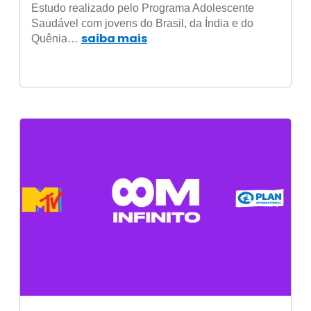
pobreza, na violência e nas
Estudo realizado pelo Programa Adolescente
normas de gênero
Saudável com jovens do Brasil, da Índia e do
saiba mais
Quênia…