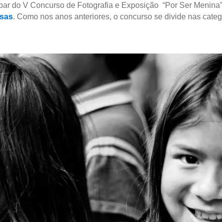
par do V Concurso de Fotografia e Exposição “Por Ser Menina”,
sas
. Como nos anos anteriores, o concurso se divide nas categ