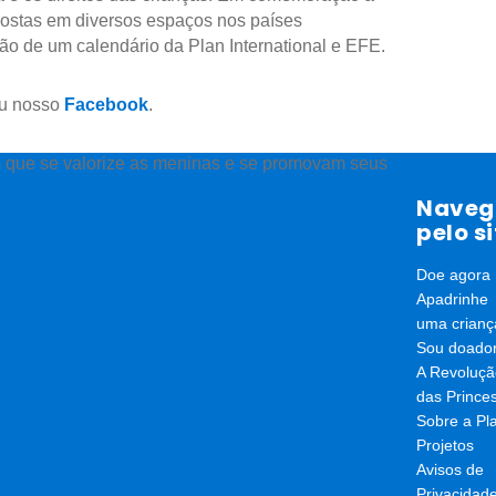
xpostas em diversos espaços nos países
ão de um calendário da Plan International e EFE.
ou nosso
Facebook
.
em que se valorize as meninas e se promovam seus
Naveg
pelo si
Doe agora
Apadrinhe
uma crianç
Sou doado
A Revoluçã
das Prince
Sobre a Pl
Projetos
Avisos de
Privacidad