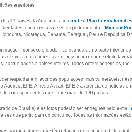
ições anteriores.
s dos 13 países da América Latina
onde a Plan International e
as liberdades fundamentais e seu empoderamento:
#MeninasPod
í, Honduras, Nicarágua, Panamá, Paraguai, Peru e República D
inação – por sexo e idade – colocando-as na parte inferior da
nas meninas e mulheres jovens possui um enorme efeito favoráve
s, comunidades e países inteiros. Todos obtêm benefícios, inc
er respaldar em favor das populações mais vulneráveis, nesse
ca da Agência EFE, Alfredo Aycart. EFE é a agência de notícias
de de correspondentes que cobre mais de 120 países.
rário de Brasília) e as fotos poderão ser entregues pelo e-mail
 países que participam do concurso. Todas as informações estão
rias nacionalidades, que têm relação com o mundo da fotografi