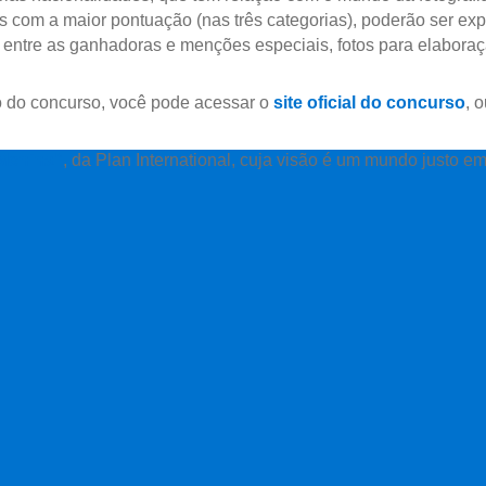
os com a maior pontuação (nas três categorias), poderão ser e
, entre as ganhadoras e menções especiais, fotos para elaboraç
o do concurso, você pode acessar o
site oficial do concurso
, 
 Menina”
, da Plan International, cuja visão é um mundo justo 