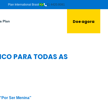
Plan International Brasil
11 4420.8081
Doe agora
a Plan
CO PARA TODAS AS
 “Por Ser Menina”