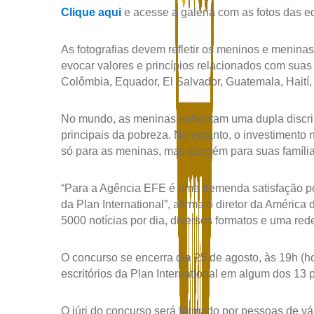
Clique aqui
e acesse a galeria com as fotos das ed
As fotografias devem refletir os meninos e menina
evocar valores e princípios relacionados com su
Colômbia, Equador, El Salvador, Guatemala, Hait
No mundo, as meninas enfrentam uma dupla discrim
principais da pobreza. No entanto, o investimento 
só para as meninas, mas também para suas família
“Para a Agência EFE é uma tremenda satisfação pod
da Plan International”, afirma o diretor da Améri
5000 notícias por dia, diversos formatos e uma re
O concurso se encerra dia 25 de agosto, às 19h (ho
escritórios da Plan International em algum dos 13
O júri do concurso será formado por pessoas de vá