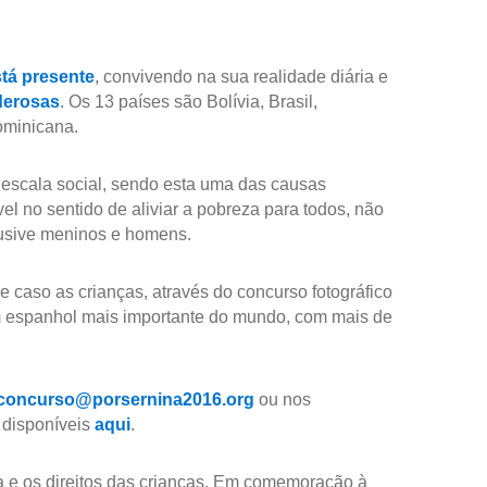
stá presente
, convivendo na sua realidade diária e
erosas
. Os 13 países são Bolívia, Brasil,
ominicana.
 escala social, sendo esta uma das causas
l no sentido de aliviar a pobreza para todos, não
lusive meninos e homens.
 caso as crianças, através do concurso fotográfico
 em espanhol mais importante do mundo, com mais de
concurso@porsernina2016.org
ou nos
 disponíveis
aqui
.
a e os direitos das crianças. Em comemoração à