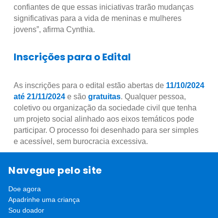
confiantes de que essas iniciativas trarão mudanças
significativas para a vida de meninas e mulheres
jovens”, afirma Cynthia.
Inscrições para o Edital
As inscrições para o edital estão abertas de
11/10/2024
até 21/11/2024
e são
gratuitas
. Qualquer pessoa,
coletivo ou organização da sociedade civil que tenha
um projeto social alinhado aos eixos temáticos pode
participar. O processo foi desenhado para ser simples
e acessível, sem burocracia excessiva.
Este é um convite para aqueles que desejam contribuir
Navegue pelo site
para a transformação social e a construção de um
Doe agora
futuro mais justo e inclusivo. Não perca a oportunidade
Apadrinhe uma criança
de inscrever sua iniciativa e acelerar o relógio da
Sou doador
igualdade de gênero no Brasil.