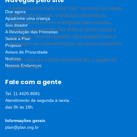
Navegue pelo site
Faremos nossa tradicional “blitz” no portal da cidade
Doe agora
distribuindo kits com ventarolas informativas,
Apadrinhe uma criança
preservativos, lixeiras ecológicas para veículos,
Sou doador
panfletos com orientações práticas sobre saúde e
A Revolução das Princesas
prevenção. Teremos também dois outdoors com a
Sobre a Plan
mensagem de conscientização da nossa campanha.
Projetos
Avisos de Privacidade
Notícias
E mais uma vez a folia consciente faz a alegria do
Nossos Endereços
povo de Codó !
Fale com a gente
Tel: 11 4420-8081
Atendimento de segunda à sexta
das 9h às 18h.
Informações gerais
plan@plan.org.br