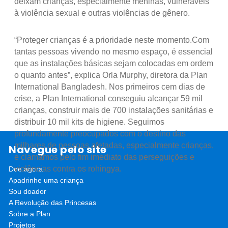
deixam crianças, especialmente meninas, vulneráveis
à violência sexual e outras violências de gênero.
“Proteger crianças é a prioridade neste momento.Com
tantas pessoas vivendo no mesmo espaço, é essencial
que as instalações básicas sejam colocadas em ordem
o quanto antes”, explica Orla Murphy, diretora da Plan
International Bangladesh. Nos primeiros cem dias de
crise, a Plan International conseguiu alcançar 59 mil
crianças, construir mais de 700 instalações sanitárias e
distribuir 10 mil kits de higiene. Seguimos
profundamente preocupados com o destino das
milhares de pessoas afetadas, especialmente crianças,
Navegue pelo site
e clamamos pelo fim imediato das perseguições e
violências contra os rohingya.
Doe agora
Apadrinhe uma criança
Sou doador
A Revolução das Princesas
Sobre a Plan
Projetos