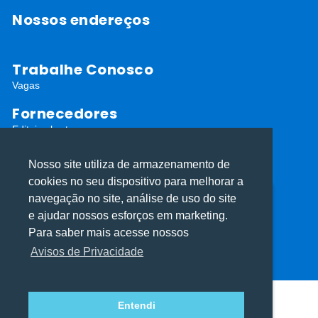
Nossos endereços
Trabalhe Conosco
Vagas
Fornecedores
Editais abertos
Cadastro de Fornecedores
Nosso site utiliza de armazenamento de
Redes Sociais
cookies no seu dispositivo para melhorar a
navegação no site, análise de uso do site
Utilizamos cookies para oferecer melhor
Utilizamos cookies para oferecer melhor
e ajudar nossos esforços em marketing.
experiência, melhorar o desempenho, analisar
experiência, melhorar o desempenho, analisar
Para saber mais acesse nossos
como você interage em nosso site e
como você interage em nosso site e
Avisos de Privacidade
personalizar conteúdo.
personalizar conteúdo.
ⓒ Todos os direitos reservados I Desenvolvido por
Apiki WordPress
Entendi