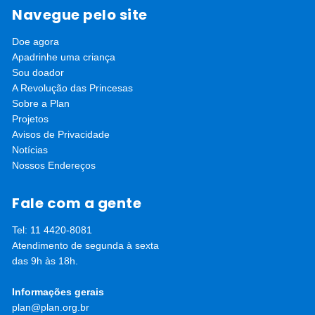
salário mínimo, Raniele teve que voltar para Codó,
Navegue pelo site
mas continua treinando e se dedicando a ser uma
grande jogadora. Para ela, o que falta para o seu
Doe agora
reconhecimento e o de outras meninas é ter apoio: “O
Apadrinhe uma criança
que anda faltando para o futebol feminino realmente
Sou doador
acontecer é incentivo e infraestrutura. A gente muitas
A Revolução das Princesas
vezes não tem nem campo para treinar, mas, se
Sobre a Plan
tivesse, a gente iria crescer muito”.
Projetos
Avisos de Privacidade
Notícias
Nossos Endereços
Fale com a gente
Tel: 11 4420-8081
Atendimento de segunda à sexta
das 9h às 18h.
Informações gerais
plan@plan.org.br