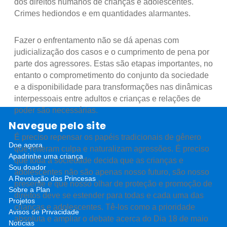
dos direitos humanos de crianças e adolescentes.
Crimes hediondos e em quantidades alarmantes.
Fazer o enfrentamento não se dá apenas com
judicialização dos casos e o cumprimento de pena por
parte dos agressores. Estas são etapas importantes, no
entanto o comprometimento do conjunto da sociedade
e a disponibilidade para transformações nas dinâmicas
interpessoais entre adultos e crianças e relações de
poder são necessárias.
Navegue pelo site
É preciso repensar os papéis tradicionais de gênero
Doe agora
que reiteram culpa e naturalizam agressões. É preciso
Apadrinhe uma criança
que toda a sociedade decida que as crianças e
Sou doador
adolescentes não são apenas nosso futuro, são nosso
A Revolução das Princesas
presente e que nosso olhar de proteção e promoção de
Sobre a Plan
direitos deve se estender para todas e cada uma das
Projetos
crianças e adolescentes. Tê-los como a prioridade
Avisos de Privacidade
absoluta e ampliar o debate acerca do Dia 18 de maio
Notícias