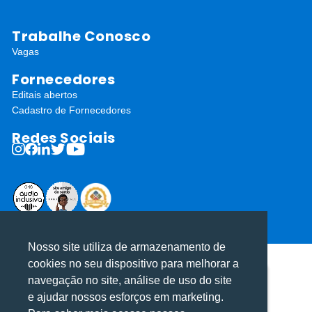
Trabalhe Conosco
Vagas
Fornecedores
Editais abertos
Cadastro de Fornecedores
Redes Sociais
ⓒ Todos os direitos reservados I Desenvolvido por
Apiki WordPress
Nosso site utiliza de armazenamento de
cookies no seu dispositivo para melhorar a
navegação no site, análise de uso do site
Utilizamos cookies para oferecer melhor
Utilizamos cookies para oferecer melhor
e ajudar nossos esforços em marketing.
experiência, melhorar o desempenho, analisar
experiência, melhorar o desempenho, analisar