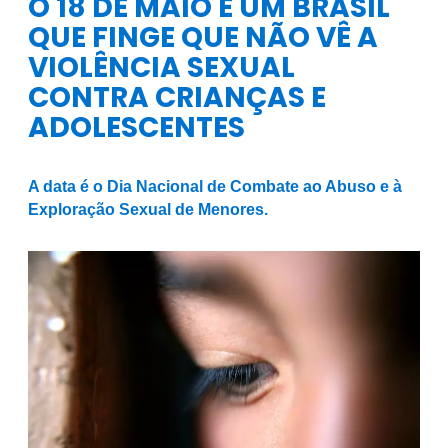
O 18 DE MAIO E UM BRASIL
QUE FINGE QUE NÃO VÊ A
VIOLÊNCIA SEXUAL
CONTRA CRIANÇAS E
ADOLESCENTES
A data é o Dia Nacional de Combate ao Abuso e à
Exploração Sexual de Menores.