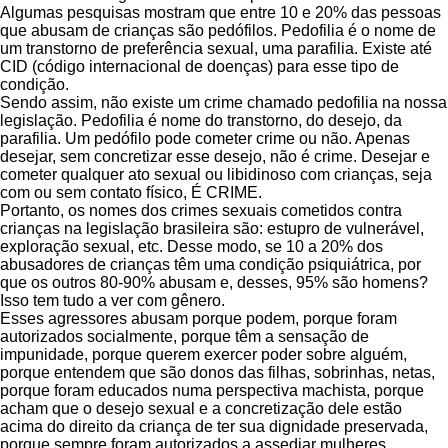
Algumas pesquisas mostram que entre 10 e 20% das pessoas
que abusam de crianças são pedófilos. Pedofilia é o nome de
um transtorno de preferência sexual, uma parafilia. Existe até
CID (código internacional de doenças) para esse tipo de
condição.
Sendo assim, não existe um crime chamado pedofilia na nossa
legislação. Pedofilia é nome do transtorno, do desejo, da
parafilia. Um pedófilo pode cometer crime ou não. Apenas
desejar, sem concretizar esse desejo, não é crime. Desejar e
cometer qualquer ato sexual ou libidinoso com crianças, seja
com ou sem contato físico, É CRIME.
Portanto, os nomes dos crimes sexuais cometidos contra
crianças na legislação brasileira são: estupro de vulnerável,
exploração sexual, etc. Desse modo, se 10 a 20% dos
abusadores de crianças têm uma condição psiquiátrica, por
que os outros 80-90% abusam e, desses, 95% são homens?
Isso tem tudo a ver com gênero.
Esses agressores abusam porque podem, porque foram
autorizados socialmente, porque têm a sensação de
impunidade, porque querem exercer poder sobre alguém,
porque entendem que são donos das filhas, sobrinhas, netas,
porque foram educados numa perspectiva machista, porque
acham que o desejo sexual e a concretização dele estão
acima do direito da criança de ter sua dignidade preservada,
porque sempre foram autorizados a assediar mulheres,