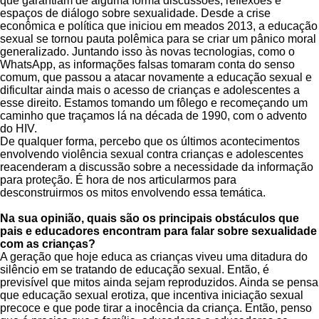
que garantiam de alguma forma discussões, reflexões e
espaços de diálogo sobre sexualidade. Desde a crise
econômica e política que iniciou em meados 2013, a educação
sexual se tornou pauta polêmica para se criar um pânico moral
generalizado. Juntando isso às novas tecnologias, como o
WhatsApp, as informações falsas tomaram conta do senso
comum, que passou a atacar novamente a educação sexual e
dificultar ainda mais o acesso de crianças e adolescentes a
esse direito. Estamos tomando um fôlego e recomeçando um
caminho que traçamos lá na década de 1990, com o advento
do HIV.
De qualquer forma, percebo que os últimos acontecimentos
envolvendo violência sexual contra crianças e adolescentes
reacenderam a discussão sobre a necessidade da informação
para proteção. É hora de nos articularmos para
desconstruirmos os mitos envolvendo essa temática.
Na sua opinião, quais são os principais obstáculos que
pais e educadores encontram para falar sobre sexualidade
com as crianças?
A geração que hoje educa as crianças viveu uma ditadura do
silêncio em se tratando de educação sexual. Então, é
previsível que mitos ainda sejam reproduzidos. Ainda se pensa
que educação sexual erotiza, que incentiva iniciação sexual
precoce e que pode tirar a inocência da criança. Então, penso