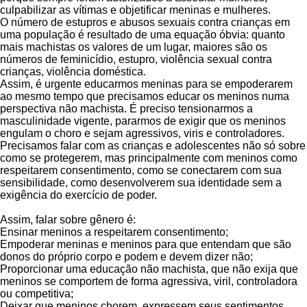
culpabilizar as vítimas e objetificar meninas e mulheres.
O número de estupros e abusos sexuais contra crianças em
uma população é resultado de uma equação óbvia: quanto
mais machistas os valores de um lugar, maiores são os
números de feminicídio, estupro, violência sexual contra
crianças, violência doméstica.
Assim, é urgente educarmos meninas para se empoderarem
ao mesmo tempo que precisamos educar os meninos numa
perspectiva não machista. É preciso tensionarmos a
masculinidade vigente, pararmos de exigir que os meninos
engulam o choro e sejam agressivos, viris e controladores.
Precisamos falar com as crianças e adolescentes não só sobre
como se protegerem, mas principalmente com meninos como
respeitarem consentimento, como se conectarem com sua
sensibilidade, como desenvolverem sua identidade sem a
exigência do exercício de poder.
Assim, falar sobre gênero é:
Ensinar meninos a respeitarem consentimento;
Empoderar meninas e meninos para que entendam que são
donos do próprio corpo e podem e devem dizer não;
Proporcionar uma educação não machista, que não exija que
meninos se comportem de forma agressiva, viril, controladora
ou competitiva;
Deixar que meninos chorem, expressem seus sentimentos,