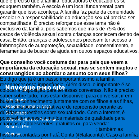
que é preciso que a família, educadoras e educadores se
eduquem também. A escola é um local fundamental para
garantir que isso aconteça. A família faz parte da comunidade
escolar e a responsabilidade da educação sexual precisa ser
compartilhada. É preciso reforçar que esse tema não é
exclusivo da família, pois sabemos que mais de 75% dos
casos de violência sexual contra crianças acontecem dentro de
casa. Então, crianças e adolescentes precisam ter acesso a
informações de autoproteção, sexualidade, consentimento, e
ferramentas de buscar de ajuda em outros espaços educativos.
Que conselho você costuma dar para pais que veem a
importância da educação sexual, mas se sentem inaptos e
constrangidos ao abordar o assunto com seus filhos?
Eu digo que já é um passo importantíssimo a família
reconhecer essa importância. Além disso, o importante é se
Navegue pelo site
colocar à disposição para ter essas conversas. Não é preciso
saber sobre tudo, mas estar disponível para conversar, ir em
Doe agora
busca de conhecimento juntamente com os filhos e as filhas,
Apadrinhe uma criança
evitar uma postura negativa e de repreensão perante as
dúvidas e questões sobre sexualidade. Com a internet, é
Sou doador
possível ter acesso a muitos materiais de qualidade para
A Revolução das Princesas
crianças e adolescentes, gratuitos ou para venda:
Sobre a Plan
www.pipoefifi.org.br
;
www.eumeprojeto.com
; também as
Projetos
histórias contadas por Fafá Conta (@fafaconta). Caso a família